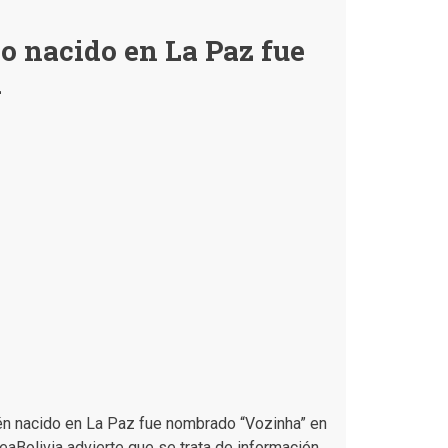
Paz
no
ño nacido en La Paz fue
felicitó
a
a
España
ni
indicó
que
los
bolivianos
tienen
sangre
española
en
X
ién nacido en La Paz fue nombrado “Vozinha” en
aBolivia advierte que se trata de información