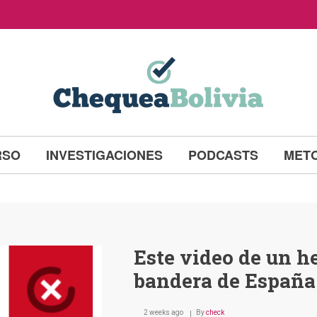
RSO
INVESTIGACIONES
PODCASTS
MET
Este video de un h
bandera de España 
2 weeks ago
By
check