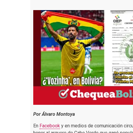
Por Álvaro Montoya
En
Facebook
y en medios de comunicación circu
honor al arquero de Cabo Verde que ganó popular