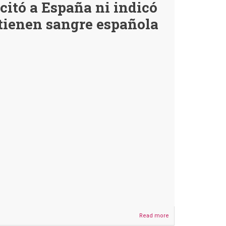
citó a España ni indicó
un
helicóptero
 tienen sangre española
flamenando
la
bandera
de
España
en
La
Paz
es
falso
Read more
about
Rodrigo