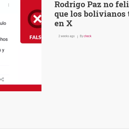
Rodrigo Paz no feli
que los bolivianos
en X
2 weeks ago
By
check