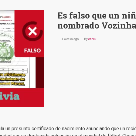
Es falso que un ni
nombrado Vozinh
4 weeks ago
By
check
la un presunto certificado de nacimiento anunciando que un rec
idad por su destacada actuación en el mundial de fútbol. Cheque