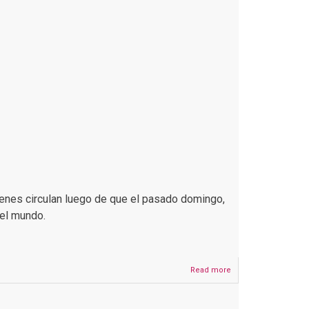
genes circulan luego de que el pasado domingo,
del mundo.
Read more
about
Este
video
de