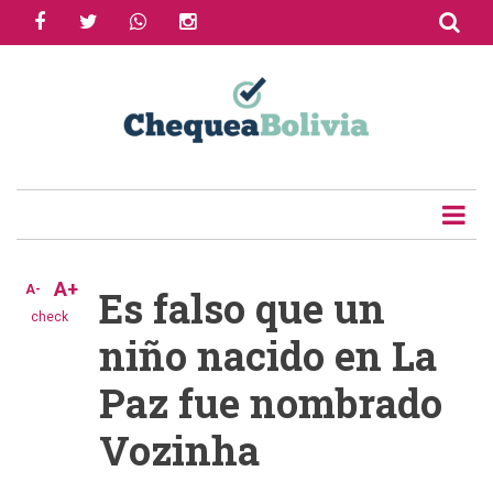
facebook
twitter
whatsapp
instagram
Skip
to
Share
main
content
Tweet
Email
A+
A-
Es falso que un
check
niño nacido en La
Paz fue nombrado
Vozinha