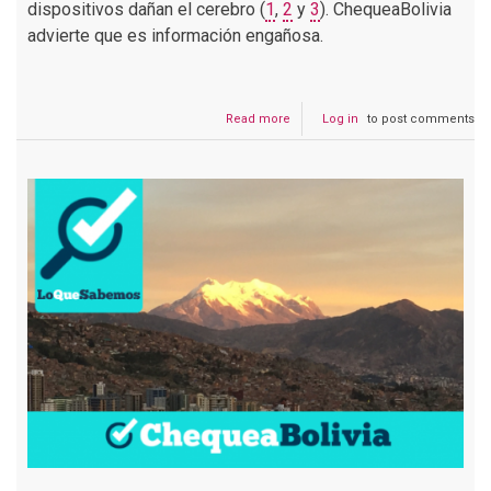
dispositivos dañan el cerebro (
1
,
2
y
3
). ChequeaBolivia
advierte que es información engañosa.
Read more
about
Log in
to post comments
No
hay
evidencia
de
que
los
audífonos
inalámbricos
dañen
el
cerebro