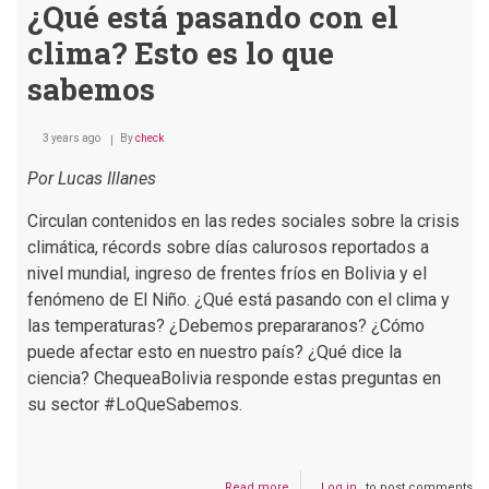
¿Qué está pasando con el
clima? Esto es lo que
sabemos
3 years ago
By
check
Por Lucas Illanes
Circulan contenidos en las redes sociales sobre la crisis
climática, récords sobre días calurosos reportados a
nivel mundial, ingreso de frentes fríos en Bolivia y el
fenómeno de El Niño. ¿Qué está pasando con el clima y
las temperaturas? ¿Debemos prepararanos? ¿Cómo
puede afectar esto en nuestro país? ¿Qué dice la
ciencia? ChequeaBolivia responde estas preguntas en
su sector #LoQueSabemos.
Read more
about
Log in
to post comments