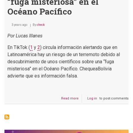
“fuga misteriosa” en el
Océano Pacífico
3 years ago
By
check
Por Lucas Illanes
En TikTok (
1
y
2
) circula información alertando que en
Latinoamérica hay un riesgo de un terremoto debido al
descubrimiento de unos científicos sobre una “fuga
misteriosa” en el Océano Pacífico. ChequeaBolivia
advierte que es información falsa.
Read more
about
Log in
to post comments
No
hay
alerta
de
un
terremoto