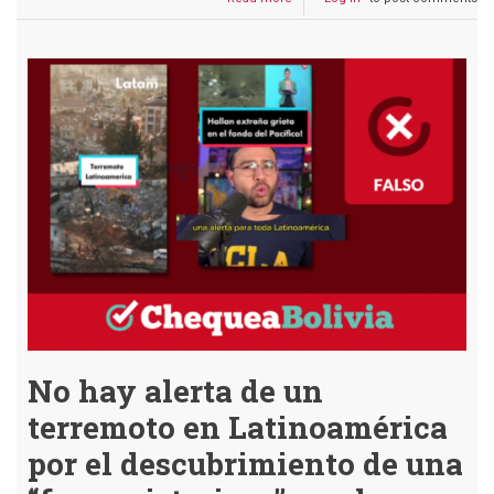
¿Qué
está
pasando
con
el
clima?
Esto
es
lo
que
sabemos
No hay alerta de un
terremoto en Latinoamérica
por el descubrimiento de una