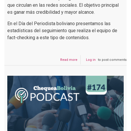
que circulan en las redes sociales. El objetivo principal
es ganar más credibilidad y mayor alcance.
En el Día del Periodista boliviano presentamos las
estadísticas del seguimiento que realiza el equipo de
fact-checking a este tipo de contenidos.
Read more
about
Log in
to post comments
Los
desinformantes
utilizan
la
línea
gráfica
de
17
medios
bolivianos
para
ganar
credibilidad