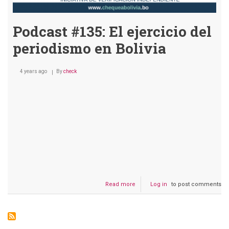
Podcast #135: El ejercicio del
periodismo en Bolivia
4 years ago
By
check
Read more
about
Log in
to post comments
Podcast
#135:
El
ejercicio
del