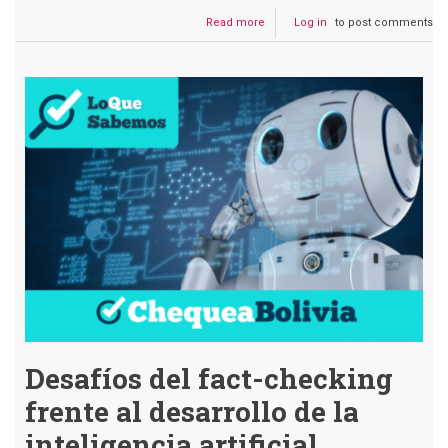
Read more
about
Log in
to post comments
Podcast
#174
La
libertad
de
expresión:
el
puntal
para
el
ejercicio
periodístico
Desafíos del fact-checking
frente al desarrollo de la
inteligencia artificial