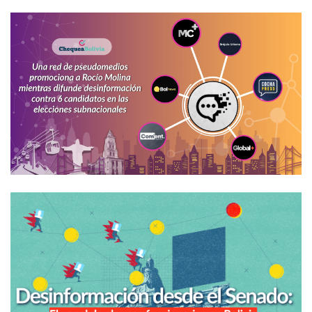
periodismo
en
Bolivia