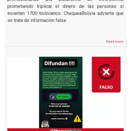
prometiendo triplicar el dinero de las personas si
invierten 1700 bolivianos. ChequeaBolivia advierte que
se trata de información falsa.
Read more
abou
Vide
de
QD
Sho
y
Mari
Ren
Duc
pidi
inve
de
1700
boli
es
falso