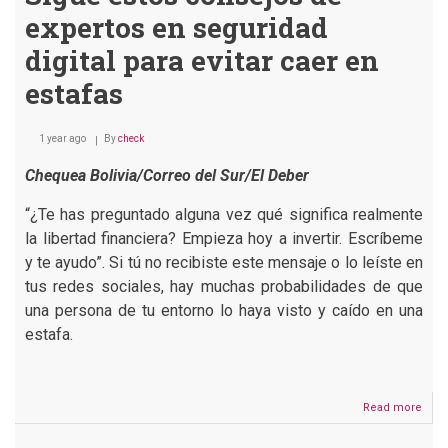
expertos en seguridad
digital para evitar caer en
estafas
1 year ago
By
check
Chequea Bolivia/Correo del Sur/El Deber
“¿Te has preguntado alguna vez qué significa realmente
la libertad financiera? Empieza hoy a invertir. Escríbeme
y te ayudo”. Si tú no recibiste este mensaje o lo leíste en
tus redes sociales, hay muchas probabilidades de que
una persona de tu entorno lo haya visto y caído en una
estafa.
Read more
abou
Sigu
esto