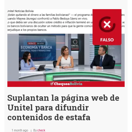
falso
que
Angé
Méri
reve
un
sist
para
gana
dine
auto
Suplantan la página web de
Unitel para difundir
contenidos de estafa
1 month ago
By
check