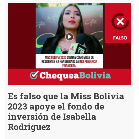
donde
el
influencer
Jefferson
Cossio
promueve
un
proyecto
para
ganar
Bs
30.000
es
falso
Es falso que la Miss Bolivia
2023 apoye el fondo de
inversión de Isabella
Rodriguez