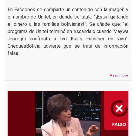
En Facebook se comparte un contenido con la imagen y
el nombre de Unitel, en donde se titula: “¡Están quitando
el dinero a las familias bolivianas!”. Se añade que: “el
programa de Unitel terminó en escándalo cuando Maywa
Jáuregui confrontó a Ivo Kuljis Füchtner en vivo”.
ChequeaBolivia advierte que se trata de información
falsa.
Read more
abou
Supl
la
pági
web
de
Unite
para
difu
cont
de
esta