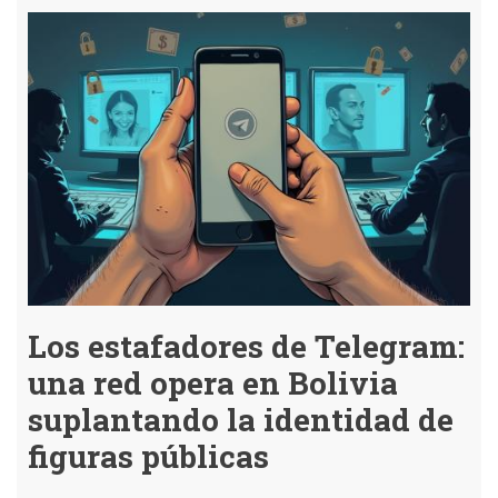
cons
de
expe
en
segu
digit
para
evita
caer
en
esta
Los estafadores de Telegram:
una red opera en Bolivia
suplantando la identidad de
figuras públicas