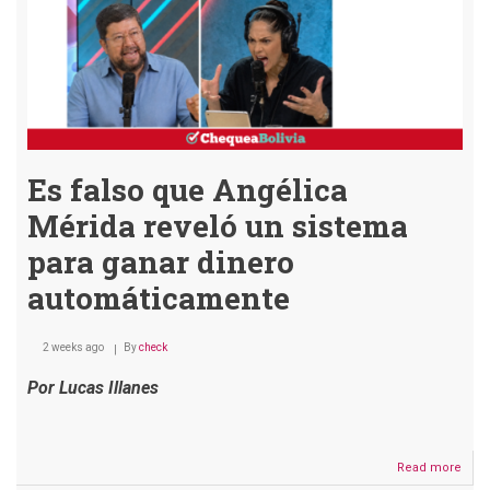
Es falso que Angélica
Mérida reveló un sistema
para ganar dinero
automáticamente
2 weeks ago
By
check
Por Lucas Illanes
Read more
abou
Es