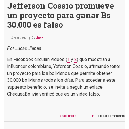
Jefferson Cossio promueve
un proyecto para ganar Bs
30.000 es falso
2 years ago
By
check
Por Lucas Illanes
En Facebook circulan videos (
1
y
2
) que muestran al
influencer colombiano, Yeferson Cossio, afirmando tener
un proyecto para los bolivianos que permite obtener
30.000 bolivianos todos los días. Para acceder a este
supuesto beneficio, se invita a seguir un enlace.
ChequeaBolivia verificó que es un video falso.
Read more
about
Log in
to post comments
El
video