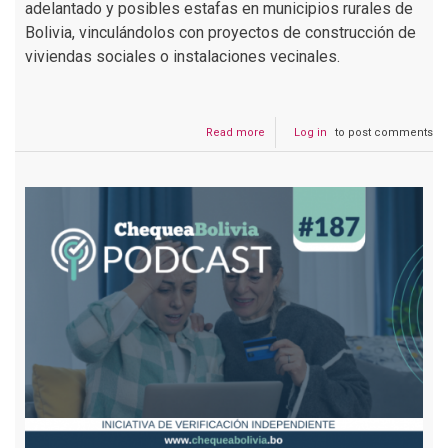
adelantado y posibles estafas en municipios rurales de
Bolivia, vinculándolos con proyectos de construcción de
viviendas sociales o instalaciones vecinales.
Read more
about
Log in
to post comments
Usan
el
nombre
del
Banco
Mundial
para
solicitar
pagos
por
adelantado
y
posibles
estafas