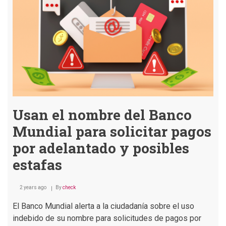
apoy
el
fond
de
inve
de
Isabe
Rodr
Usan el nombre del Banco
Mundial para solicitar pagos
por adelantado y posibles
estafas
2 years ago
By
check
El Banco Mundial alerta a la ciudadanía sobre el uso
indebido de su nombre para solicitudes de pagos por