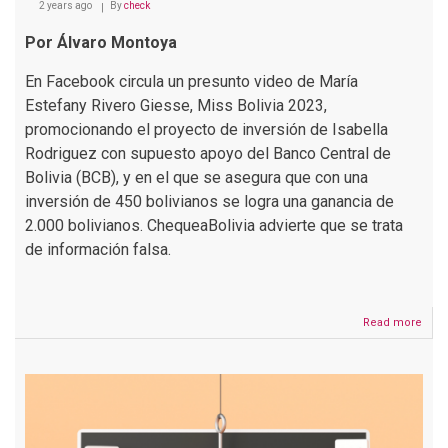
2 years ago
By
check
Por Álvaro Montoya
En Facebook circula un presunto video de María
Estefany Rivero Giesse, Miss Bolivia 2023,
promocionando el proyecto de inversión de Isabella
Rodriguez con supuesto apoyo del Banco Central de
Bolivia (BCB), y en el que se asegura que con una
inversión de 450 bolivianos se logra una ganancia de
2.000 bolivianos. ChequeaBolivia advierte que se trata
de información falsa.
Read more
abou
Es
falso
que
la
Miss
Boliv
2023