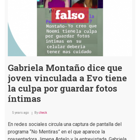
a
CC
y
se
unen
al
MAS
Gabriela Montaño dice que
joven vinculada a Evo tiene
la culpa por guardar fotos
íntimas
5 years ago
By
check
En redes sociales circula una captura de pantalla del
programa “No Mentiras” en el que aparece la
presentadora Jimena Antelo y la entrevistada, Gabriela