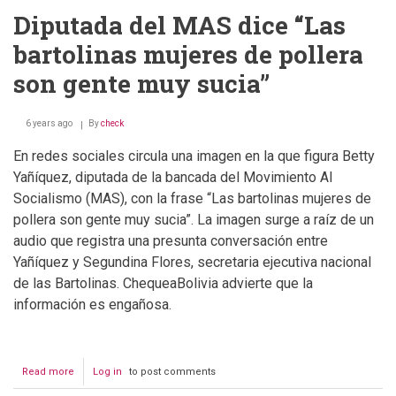
Diputada del MAS dice “Las
bartolinas mujeres de pollera
son gente muy sucia”
6 years ago
By
check
En redes sociales circula una imagen en la que figura Betty
Yañíquez, diputada de la bancada del Movimiento Al
Socialismo (MAS), con la frase “Las bartolinas mujeres de
pollera son gente muy sucia”. La imagen surge a raíz de un
audio que registra una presunta conversación entre
Yañíquez y Segundina Flores, secretaria ejecutiva nacional
de las Bartolinas. ChequeaBolivia advierte que la
información es engañosa.
Read more
about
Log in
to post comments
Diputada