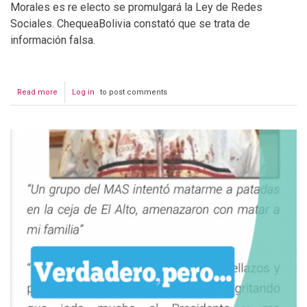
Morales es re electo se promulgará la Ley de Redes
Sociales. ChequeaBolivia constató que se trata de
información falsa.
Read more
about
Log in
to post comments
Diputado
del
MAS
pide
investigar
a
personas
que
insulten
a
Evo
Morales
en
redes
sociales