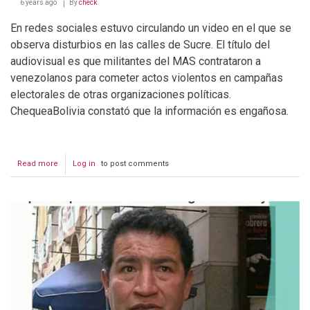
6 years ago
By
check
En redes sociales estuvo circulando un video en el que se
observa disturbios en las calles de Sucre. El título del
audiovisual es que militantes del MAS contrataron a
venezolanos para cometer actos violentos en campañas
electorales de otras organizaciones políticas.
ChequeaBolivia constató que la información es engañosa.
Read more
about
Log in
to post comments
Militantes
del
MAS
contrataron
a
venezolanos
para
cometer
actos
violentos