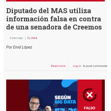
Diputado del MAS utiliza
información falsa en contra
de una senadora de Creemos
4 years ago
By
check
Por Enid López
Read more
about
Log in
to post comments
Diputado
del
MAS
utiliza
información
falsa
en
contra
de
una