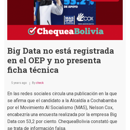
senadora
de
Creemos
Big Data no está registrada
en el OEP y no presenta
ficha técnica
5 years ago
By
check
En las redes sociales circula una publicación en la que
se afirma que el candidato a la Alcaldía a Cochabamba
por el Movimiento Al Socialismo (MAS), Nelson Cox,
encabezría una encuesta realizada por la empresa Big
Data con 53,2 por ciento. ChequeaBolivia constató que
se trata de información falsa.