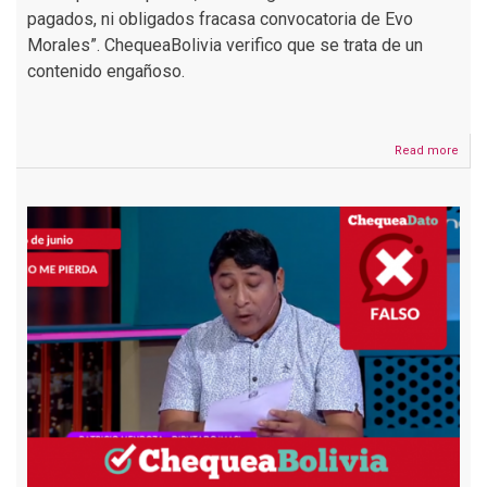
pagados, ni obligados fracasa convocatoria de Evo
Morales”. ChequeaBolivia verifico que se trata de un
contenido engañoso.
Read more
abou
Circ
un
vide
eng
sobr
la
cant
de
asis
al
aniv
del
MAS
en
Yapa