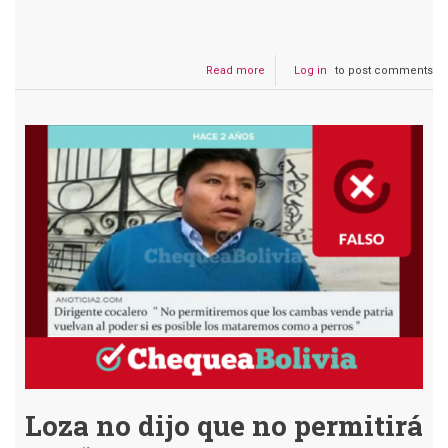
Read more
about
Log in
to post comments
Big
Data
no
está
registrada
en
el
OEP
y
no
presenta
ficha
técnica
Loza no dijo que no permitirá