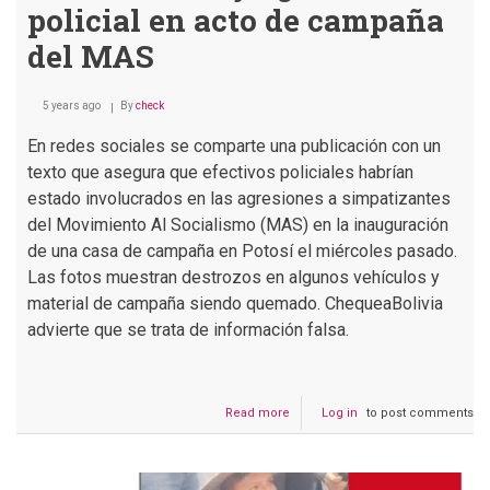
policial en acto de campaña
del MAS
5 years ago
By
check
En redes sociales se comparte una publicación con un
texto que asegura que efectivos policiales habrían
estado involucrados en las agresiones a simpatizantes
del Movimiento Al Socialismo (MAS) en la inauguración
de una casa de campaña en Potosí el miércoles pasado.
Las fotos muestran destrozos en algunos vehículos y
material de campaña siendo quemado. ChequeaBolivia
advierte que se trata de información falsa.
Read more
about
Log in
to post comments
Potosí:
denuncian
supuesta
intervención