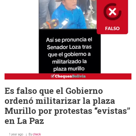
y
agresión
policial
en
acto
de
campaña
del
MAS
Es falso que el Gobierno
ordenó militarizar la plaza
Murillo por protestas “evistas”
en La Paz
1 year ago
By
check