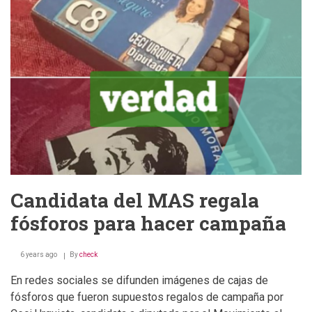
en
El
Alto
Candidata del MAS regala
fósforos para hacer campaña
6 years ago
By
check
En redes sociales se difunden imágenes de cajas de
fósforos que fueron supuestos regalos de campaña por