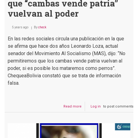
que “cambas vende patria”
vuelvan al poder
5 years ago
By
check
En las redes sociales circula una publicación en la que
se afirma que hace dos años Leonardo Loza, actual
senador del Movimiento Al Socialismo (MAS), dijo: “No
permitiremos que los cambas vende patria vuelvan al
poder, si es posible los mataremos como perros”.
ChequeaBolivia constató que se trata de información
falsa.
Read more
about
Log in
to post comments
Loza
no
dijo
que
no
permitirá