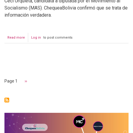
Ceci Urquieta, candidata a diputada por el Movimiento al
Socialismo (MAS). ChequeaBolivia confirmó que se trata de
información verdadera.
Read more
about
Log in
to post comments
Candidata
del
MAS
regala
Pagination
fósforos
para
hacer
campaña
Page 1
Next
››
page