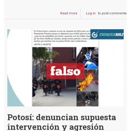
Read more
about
Log in
to post comments
Potosinos
salen
en
manifestación
contra
la
campaña
del
MAS
Potosí: denuncian supuesta
intervención y agresión