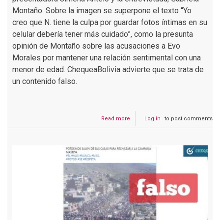
Montaño. Sobre la imagen se superpone el texto “Yo
creo que N. tiene la culpa por guardar fotos íntimas en su
celular debería tener más cuidado”, como la presunta
opinión de Montaño sobre las acusaciones a Evo
Morales por mantener una relación sentimental con una
menor de edad. ChequeaBolivia advierte que se trata de
un contenido falso.
Read more
about
Log in
to post comments
Gabriela
Montaño
dice
que
joven
vinculada
a
Evo
tiene
la
culpa
por