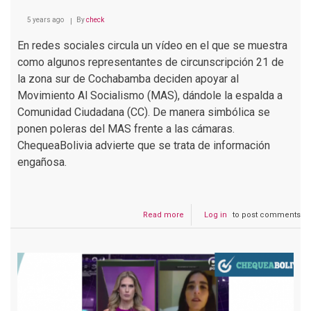
5 years ago
By
check
En redes sociales circula un vídeo en el que se muestra
como algunos representantes de circunscripción 21 de
la zona sur de Cochabamba deciden apoyar al
Movimiento Al Socialismo (MAS), dándole la espalda a
Comunidad Ciudadana (CC). De manera simbólica se
ponen poleras del MAS frente a las cámaras.
ChequeaBolivia advierte que se trata de información
engañosa.
Read more
about
Log in
to post comments
Representantes
de
la
zona
sud
dan
la
espalda