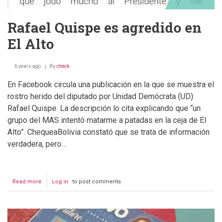
Rafael Quispe es agredido en
El Alto
6 years ago
By
check
En Facebook circula una publicación en la que se muestra el
rostro herido del diputado por Unidad Demócrata (UD)
Rafael Quispe. La descripción lo cita explicando que “un
grupo del MAS intentó matarme a patadas en la ceja de El
Alto”. ChequeaBolivia constató que se trata de información
verdadera, pero…
Read more
about
Log in
to post comments
Rafael
Quispe
es
agredido