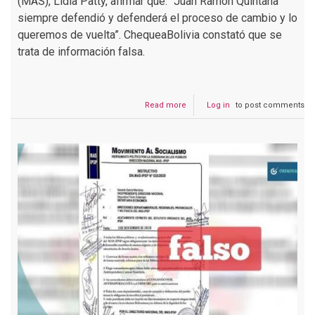
(MAS), Lidia Patty, afirmar que: “Juan Ramón Quintana
siempre defendió y defenderá el proceso de cambio y lo
queremos de vuelta”. ChequeaBolivia constató que se
trata de información falsa.
Read more
about
Log in
to post comments
Lidia
Patty
no
dijo
que
el
MAS
quiere
de
vuelta
a
Juan
Ramón
Quintana