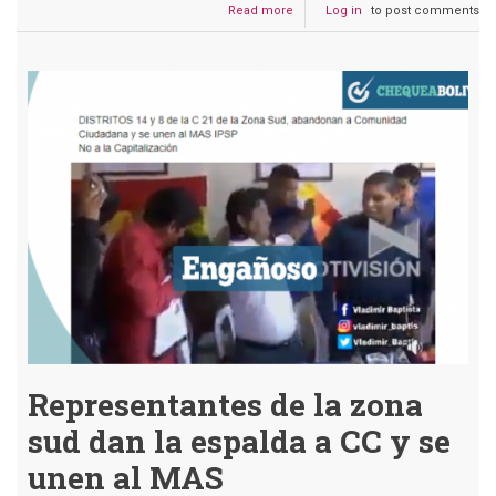
Read more
about
Log in
to post comments
Instructivo
del
MAS
convoca
a
militantes
a
formar
parte
de
las
“Milicias
Armadas
Boliviano-
Venezolano”
Representantes de la zona
sud dan la espalda a CC y se
unen al MAS