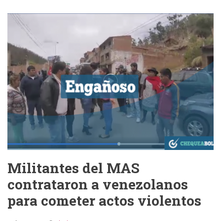
del
MAS
dice
“Las
bartolinas
mujeres
de
pollera
son
gente
muy
sucia”
Militantes del MAS
contrataron a venezolanos
para cometer actos violentos