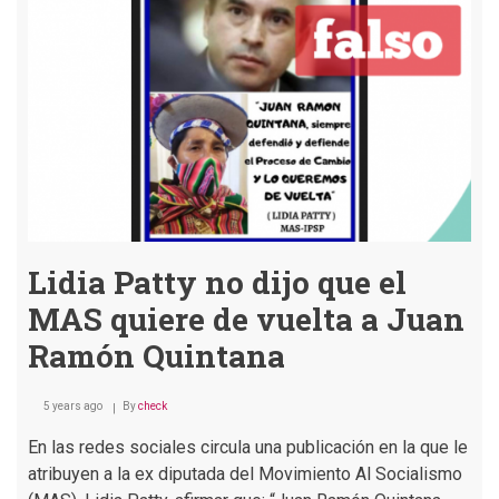
que
“cambas
vende
patria”
vuelvan
al
poder
Lidia Patty no dijo que el
MAS quiere de vuelta a Juan
Ramón Quintana
5 years ago
By
check
En las redes sociales circula una publicación en la que le
atribuyen a la ex diputada del Movimiento Al Socialismo