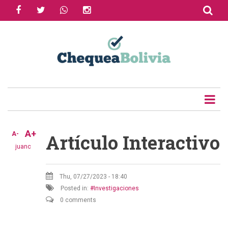
facebook
twitter
whatsapp
instagram
Skip
to
Share
main
content
Tweet
Email
A+
A-
Artículo Interactivo
juanc
Thu, 07/27/2023 - 18:40
Posted in:
Investigaciones
0 comments