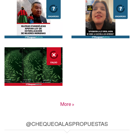
More
@CHEQUEOALASPROPUESTAS