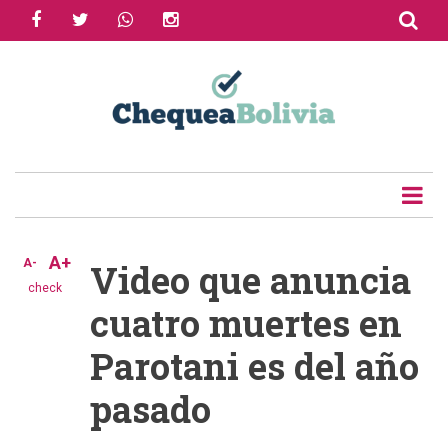
facebook
twitter
whatsapp
instagram
Skip
to
Share
main
content
Tweet
Email
A+
A-
Video que anuncia
check
cuatro muertes en
Parotani es del año
pasado