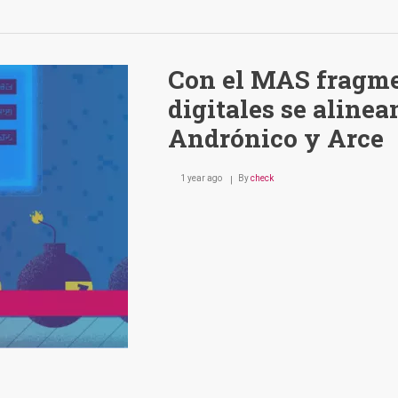
Con el MAS fragme
digitales se aline
Andrónico y Arce
1 year ago
By
check