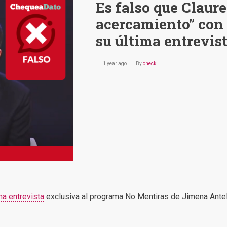
Es falso que Claur
acercamiento” con
su última entrevis
1 year ago
By
check
na entrevista
exclusiva al programa No Mentiras de Jimena Antelo