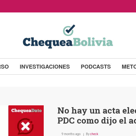
RSO
INVESTIGACIONES
PODCASTS
MET
No hay un acta ele
PDC como dijo el a
9 months ago
By
check