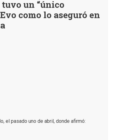
e tuvo un “único
acta
electoral
 Evo como lo aseguró en
con
990
ta
votos
para
PDC
como
dijo
el
activista
Rafael
Hurtado
, el pasado uno de abril, donde afirmó: