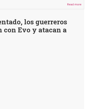
Read more
about
Es
falso
que
ntado, los guerreros
Claure
tuvo
an con Evo y atacan a
un
“único
acercamiento”
con
Evo
como
lo
aseguró
en
su
última
entrevista