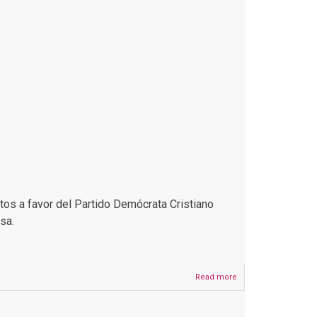
tos a favor del Partido Demócrata Cristiano
lsa.
Read more
about
No
hay
un