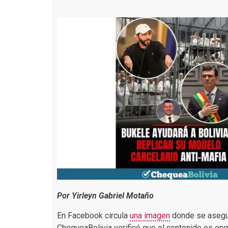
Por Yirleyn Gabriel Motaño
En Facebook circula
una imagen
donde se asegura
ChequeaBolivia verificó que el contenido es en