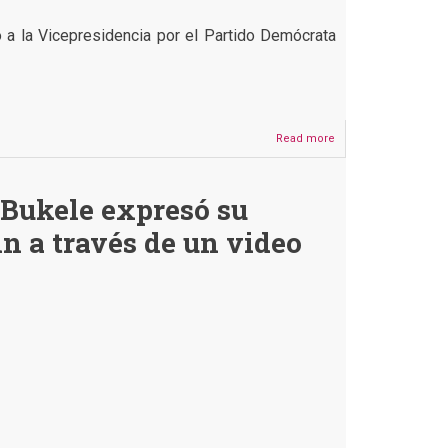
 a la Vicepresidencia por el Partido Demócrata
Read more
about
Nayib
Bukele
no
 Bukele expresó su
elogió
la
 a través de un video
trayectoria
de
Edman
Lara