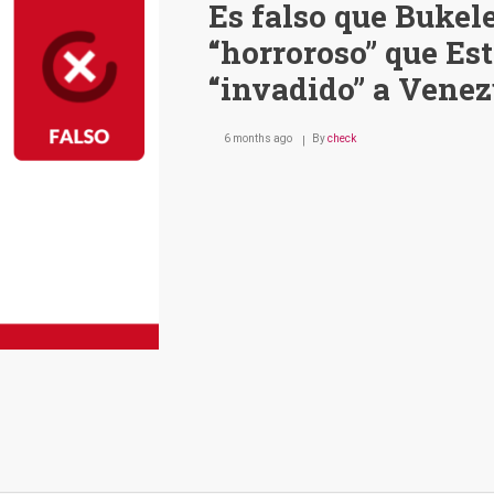
Es falso que Bukel
“horroroso” que Es
“invadido” a Venez
6 months ago
By
check