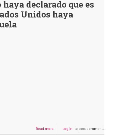
e haya declarado que es
afirmó
que
tados Unidos haya
el
Gobierno
uela
sea
“parte
de
esa
mafia”
si
no
captura
a
Evo
Read more
about
Log in
to post comments
Es