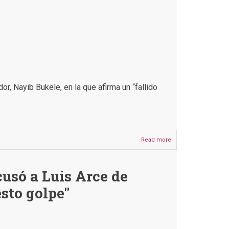
or, Nayib Bukele, en la que afirma un “fallido
Read more
about
Nayib
Bukele
no
usó a Luis Arce de
pidió
a
sto golpe"
los
bolivianos
salir
a
protestar