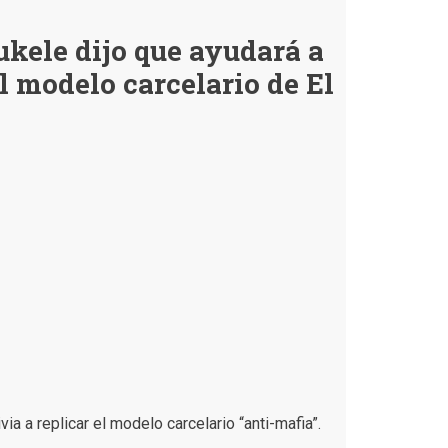
falso
que
kele dijo que ayudará a
Bukele
haya
el modelo carcelario de El
declarado
que
es
“horroroso”
que
Estados
Unidos
haya
“invadido”
a
Venezuela
a a replicar el modelo carcelario “anti-mafia”.