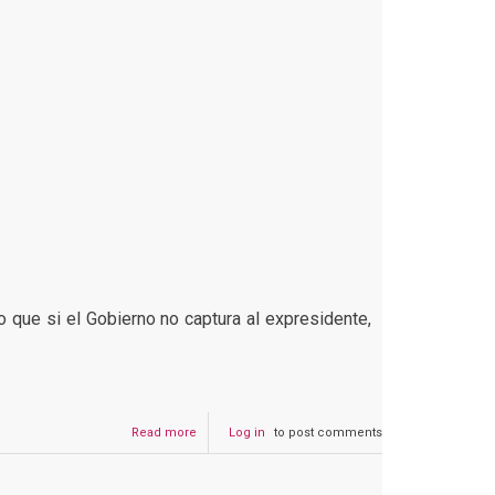
o que si el Gobierno no captura al expresidente,
Read more
about
Log in
to post comments
Nayib
Bukele
no