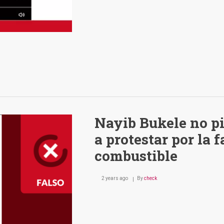
Nayib Bukele no pid
a protestar por la f
combustible
2 years ago
By
check