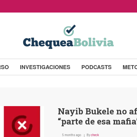
RSO
INVESTIGACIONES
PODCASTS
MET
Nayib Bukele no af
“parte de esa mafia
5 months ago
By
check