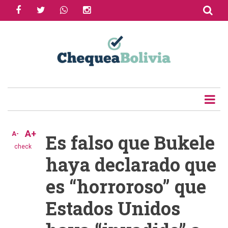
facebook
twitter
whatsapp
instagram
Skip
to
Share
main
content
Tweet
Email
A+
A-
Es falso que Bukele
check
haya declarado que
es “horroroso” que
Estados Unidos