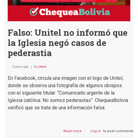
fotomontajes
Falso: Unitel no informó que
la Iglesia negó casos de
pederastia
3 years ago
By
check
En Facebook, circula una imagen con el logo de Unitel,
donde se observa una fotografía de algunos obispos
con el siguiente titular: “Comunicado urgente de la
Iglesia católica. No somos pederastas”. ChequeaBolivia
verificó que se trata de una información falsa.
Read more
about
Log in
to post comments
Falso: