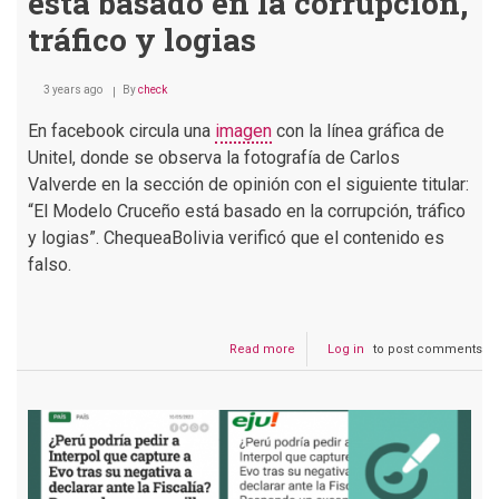
está basado en la corrupción,
tráfico y logias
3 years ago
By
check
En facebook circula una
imagen
con la línea gráfica de
Unitel, donde se observa la fotografía de Carlos
Valverde en la sección de opinión con el siguiente titular:
“El Modelo Cruceño está basado en la corrupción, tráfico
y logias”. ChequeaBolivia verificó que el contenido es
falso.
Read more
about
Log in
to post comments
Falso:
Carlos
Valverde
no
dijo
que
el