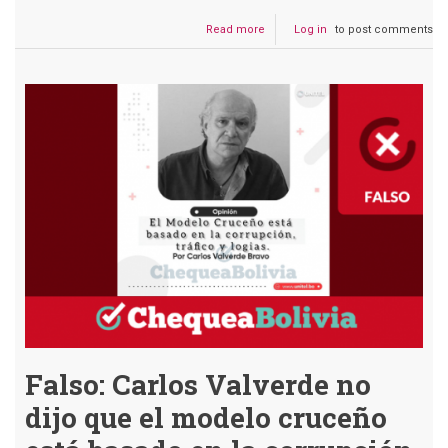
Read more
about
Log in
to post comments
Falso:
Unitel
no
publicó
que
Amparo
Carvajal
fue
presidenta
de
la
APDHB
por
casi
50
años
Falso: Carlos Valverde no
dijo que el modelo cruceño