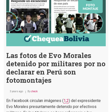
modelo
cruceño
está
basado
en
la
corrupción,
tráfico
y
logias
Las fotos de Evo Morales
detenido por militares por no
declarar en Perú son
fotomontajes
3 years ago
By
check
En Facebook circulan imágenes (
1
,
2
) del expresidente
Evo Morales presuntamente detenido por efectivos