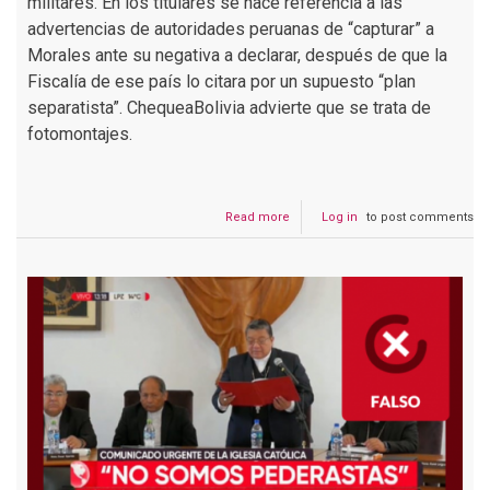
militares. En los titulares se hace referencia a las
advertencias de autoridades peruanas de “capturar” a
Morales ante su negativa a declarar, después de que la
Fiscalía de ese país lo citara por un supuesto “plan
separatista”. ChequeaBolivia advierte que se trata de
fotomontajes.
Read more
about
Log in
to post comments
Las
fotos
de
Evo
Morales
detenido
por
militares
por
no
declarar
en
Perú
son