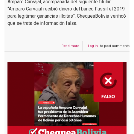
Amparo Carvajal, acompañada del siguiente titular:
“Amparo Carvajal recibió dinero del banco Fassil el 2019
para legitimar ganancias ilícitas”. ChequeaBolivia verificó
que se trata de información falsa.
Read more
about
Log in
to post comments
Es
falso:
Unitel
no
informó
que
Carvajal
recibió
dinero
del
banco
Fassil
en
los
conflictos
de
2019