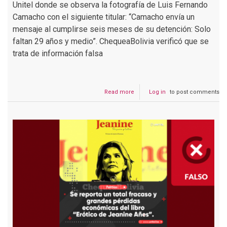
Unitel donde se observa la fotografía de Luis Fernando
Camacho con el siguiente titular: “Camacho envía un
mensaje al cumplirse seis meses de su detención: Solo
faltan 29 años y medio”. ChequeaBolivia verificó que se
trata de información falsa
Read more
about
Log in
to post comments
Falso:
Camacho
no
dijo
que
solo
faltan
29
años
para
que
salga
de
la
cárcel