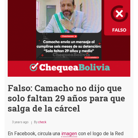
cantó
el
himno
de
España
afuera
de
la
APDH
en
apoyo
a
Amparo
Carvajal
Falso: Camacho no dijo que
solo faltan 29 años para que
salga de la cárcel
3 years ago
By
check
En Facebook, circula una
imagen
con el logo de la Red