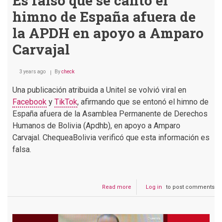
Es falso que se cantó el
himno de España afuera de
la APDH en apoyo a Amparo
Carvajal
3 years ago
By
check
Una publicación atribuida a Unitel se volvió viral en
Facebook
y
TikTok
, afirmando que se entonó el himno de
España afuera de la Asamblea Permanente de Derechos
Humanos de Bolivia (Apdhb), en apoyo a Amparo
Carvajal. ChequeaBolivia verificó que esta información es
falsa.
Read more
about
Log in
to post comments
Es
falso
que
se