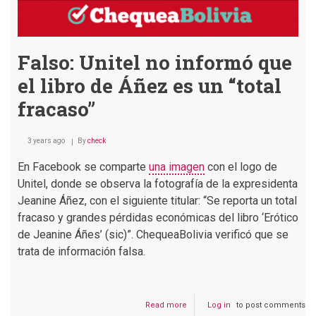
Falso: Unitel no informó que
el libro de Áñez es un “total
fracaso”
3 years ago
By
check
En Facebook se comparte
una imagen
con el logo de
Unitel, donde se observa la fotografía de la expresidenta
Jeanine Áñez, con el siguiente titular: “Se reporta un total
fracaso y grandes pérdidas económicas del libro ‘Erótico
de Jeanine Áñes’ (sic)”. ChequeaBolivia verificó que se
trata de información falsa.
Read more
about
Log in
to post comments