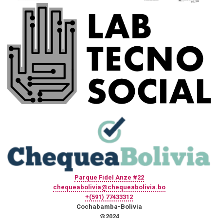
Parque Fidel Anze #22
chequeabolivia@chequeabolivia.bo
+(591) 77433312
Cochabamba-Bolivia
@2024