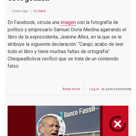
3 years ago
By
check
En Facebook, circula una
imagen
con la fotografía de
político y empresario Samuel Doria Medina agarrando el
libro de la expresidenta, Jeanine Añez, en la que se le
atribuye la siguiente declaración: “Carajo, acabo de leer
todo el libro y tiene muchas faltas de ortografía”.
ChequeaBolivia verificó que se trata de un contenido
falso.
Read more
about
Log in
to post comments
Falso:
Samuel
Doria
Medina
no
dijo
que
el
libro