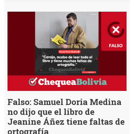
Falso:
Unitel
no
informó
que
el
libro
de
Áñez
es
un
“total
fracaso”
Falso: Samuel Doria Medina
no dijo que el libro de
Jeanine Áñez tiene faltas de
ortografía