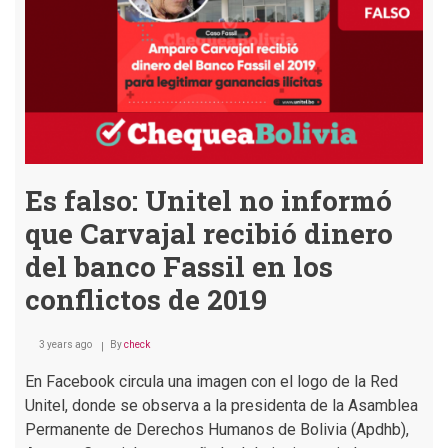
de
Jeanine
Áñez
tiene
faltas
de
ortografía
Es falso: Unitel no informó
que Carvajal recibió dinero
del banco Fassil en los
conflictos de 2019
3 years ago
By
check
En Facebook circula una imagen con el logo de la Red
Unitel, donde se observa a la presidenta de la Asamblea
Permanente de Derechos Humanos de Bolivia (Apdhb),