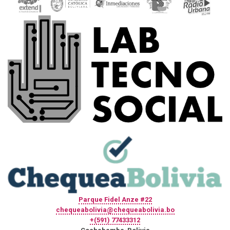
Parque Fidel Anze #22
chequeabolivia@chequeabolivia.bo
+(591) 77433312