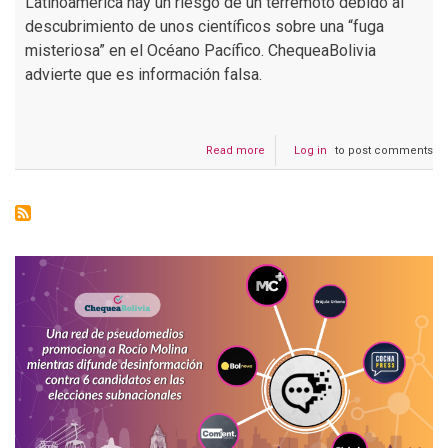
Latinoamérica hay un riesgo de un terremoto debido al
descubrimiento de unos científicos sobre una “fuga
misteriosa” en el Océano Pacífico. ChequeaBolivia
advierte que es información falsa.
Read more
about
Log in
to post comments
No
hay
alerta
de
un
terremoto
en
Latinoamérica
por
el
descubrimiento
de
una
“fuga
misteriosa”
en
el