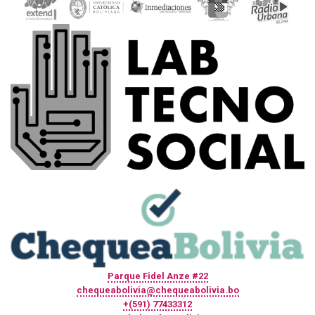
Parque Fidel Anze #22
chequeabolivia@chequeabolivia.bo
+(591) 77433312