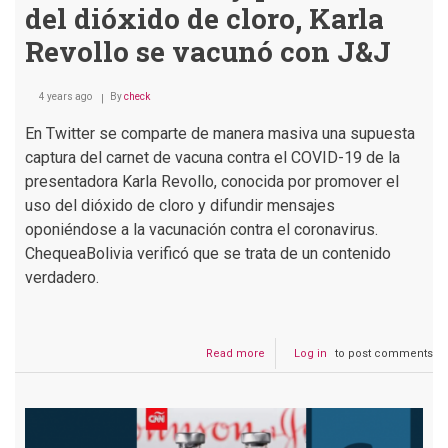
del dióxido de cloro, Karla
Revollo se vacunó con J&J
4 years ago
By
check
En Twitter se comparte de manera masiva una supuesta
captura del carnet de vacuna contra el COVID-19 de la
presentadora Karla Revollo, conocida por promover el
uso del dióxido de cloro y difundir mensajes
oponiéndose a la vacunación contra el coronavirus.
ChequeaBolivia verificó que se trata de un contenido
verdadero.
Read more
about
Log in
to post comments
La
antivacuna
y
promotora
del