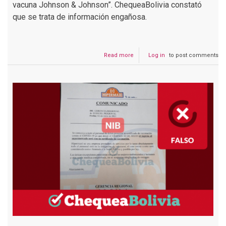
vacuna Johnson & Johnson”. ChequeaBolivia constató
que se trata de información engañosa.
Read more
about
Log in
to post comments
Es
engañosa
la
imagen
sobre
la
suspensión
de
la
vacuna
Johnson
&
Johnson