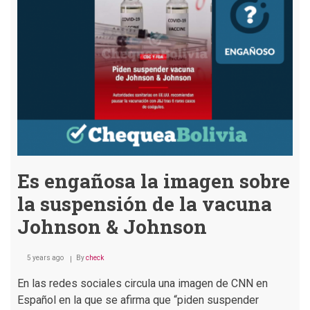
dióxido
de
cloro,
Karla
Revollo
se
vacunó
con
J&J
Es engañosa la imagen sobre
la suspensión de la vacuna
Johnson & Johnson
5 years ago
By
check
En las redes sociales circula una imagen de CNN en
Español en la que se afirma que “piden suspender