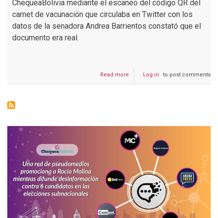
ChequeaBolivia mediante el escaneo del código QR del
carnet de vacunación que circulaba en Twitter con los
datos de la senadora Andrea Barrientos constató que el
documento era real.
Read more
about
Log in
to post comments
Es
verdad
que
Barrientos
y
Ormachea
de
Comunidad
Ciudadana
se
vacunaron
fuera
del
rango
de
edad