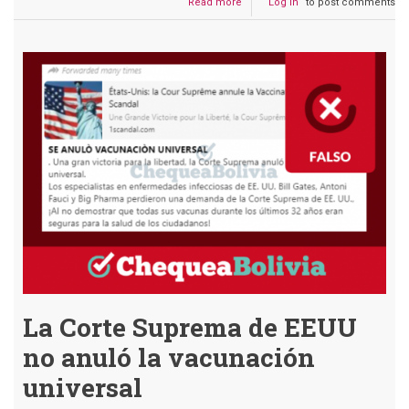
Read more
about
Log in
to post comments
Hipermaxi
no
estableció
que
el
ingreso
a
los
supermercados
sería
con
certificado
de
vacunación
contra
el
COVID-
19
La Corte Suprema de EEUU
no anuló la vacunación
universal