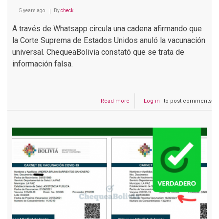
5 years ago
By
check
A través de Whatsapp circula una cadena afirmando que
la Corte Suprema de Estados Unidos anuló la vacunación
universal. ChequeaBolivia constató que se trata de
información falsa.
Read more
about
Log in
to post comments
La
Corte
Suprema
de
EEUU
no
anuló
la
vacunación
universal