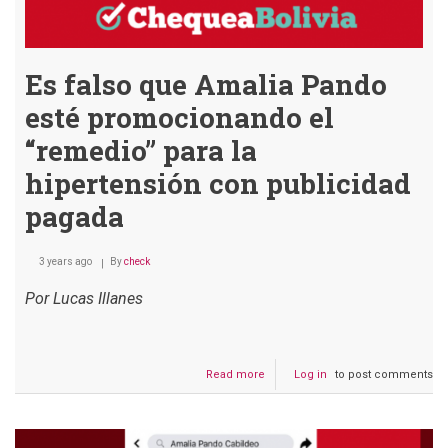
nom
y
apell
com
dije
Es falso que Amalia Pando
Carl
esté promocionando el
Valv
y
“remedio” para la
Amal
Pan
hipertensión con publicidad
pagada
3 years ago
By
check
Por Lucas Illanes
Read more
about
Log in
to post comments
Es
falso
que
Amalia