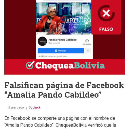
Pando
esté
promocionando
el
“remedio”
para
la
hipertensión
con
publicidad
pagada
Falsifican página de Facebook
“Amalia Pando Cabildeo”
5 years ago
By
check
En Facebook se comparte una página con el nombre de
“Amalia Pando Cabildeo”. ChequeaBolivia verificó que la