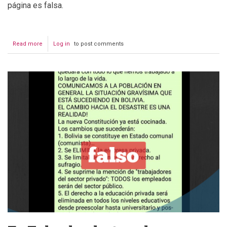
página es falsa.
Read more
about
Log in
to post comments
Falsifican
página
de
Facebook
“Amalia
Pando
Cabildeo”