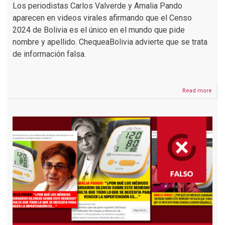
Los periodistas Carlos Valverde y Amalia Pando
aparecen en videos virales afirmando que el Censo
2024 de Bolivia es el único en el mundo que pide
nombre y apellido. ChequeaBolivia advierte que se trata
de información falsa.
Read more
abou
Es
falso
que
el
Cen
2024
de
Boliv
es
el
únic
del
mun
que
pide