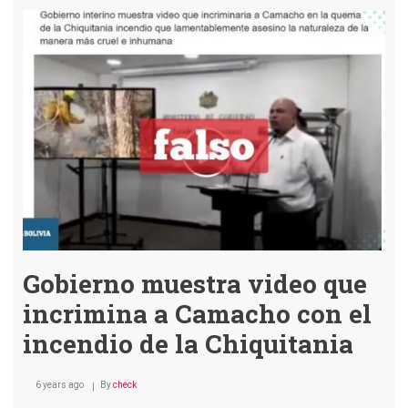
devastador
en
el
oriente
boliviano
Gobierno muestra video que
incrimina a Camacho con el
incendio de la Chiquitania
6 years ago
By
check