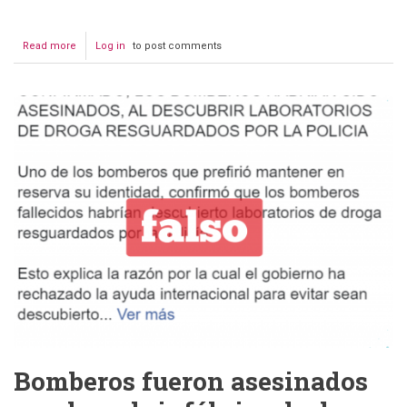
Read more
about
Log in
to post comments
Bombero
voluntario
muere
en
Roboré
Bomberos fueron asesinados