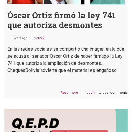
Óscar Ortiz firmó la ley 741
que autoriza desmontes
6 years ago
By
check
En las redes sociales se compartió una imagen en la que
se acusa al senador Oscar Ortiz de haber firmado la Ley
741 que autoriza la ampliación de desmontes.
ChequeaBolivia advierte que el material es engañoso.
Read more
about
Log in
to post comments
Óscar
Ortiz
firmó
la
ley
741
que