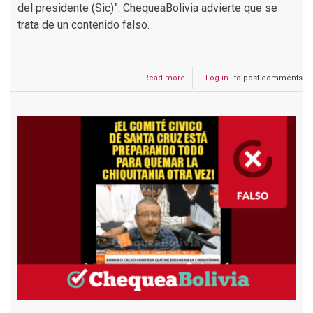
del presidente (Sic)”. ChequeaBolivia advierte que se
trata de un contenido falso.
Read more
about
Log in
to post comments
Es
falso
que
El
Deber
publicó
un
artículo
en
el
que
se
asegura
que
federaciones
del
trópico
recogerán
carbón