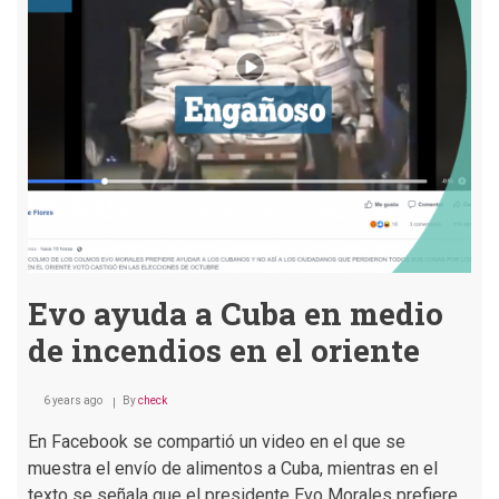
INRA
entregará
tierras
a
la
Conalcam
Evo ayuda a Cuba en medio
de incendios en el oriente
6 years ago
By
check
En Facebook se compartió un video en el que se
muestra el envío de alimentos a Cuba, mientras en el
texto se señala que el presidente Evo Morales prefiere