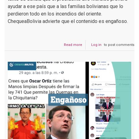
ayudar a ese país que a las familias bolivianas que lo
perdieron todo en los incendios del oriente.
ChequeaBolivia advierte que el contenido es engañoso.
Read more
about
Log in
to post comments
Evo
ayuda
a
Cuba
en
medio
de
incendios
en
el
oriente