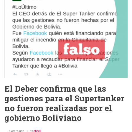
que
declararon
ser
causantes
del
incendio
en
la
Amazonia
El Deber confirma que las
gestiones para el Supertanker
no fueron realizadas por el
gobierno Boliviano
6 years ago
By
check