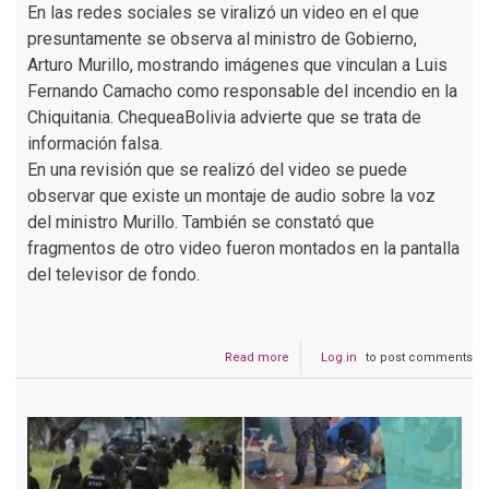
En las redes sociales se viralizó un video en el que
presuntamente se observa al ministro de Gobierno,
Arturo Murillo, mostrando imágenes que vinculan a Luis
Fernando Camacho como responsable del incendio en la
Chiquitania. ChequeaBolivia advierte que se trata de
información falsa.
En una revisión que se realizó del video se puede
observar que existe un montaje de audio sobre la voz
del ministro Murillo. También se constató que
fragmentos de otro video fueron montados en la pantalla
del televisor de fondo.
Read more
about
Log in
to post comments
Gobierno
muestra
video
que
incrimina
a
Camacho