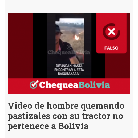
Es
Falso
que
Rómulo
Calvo
quiera
incendiar
la
Chiquitanía
Video de hombre quemando
pastizales con su tractor no
pertenece a Bolivia