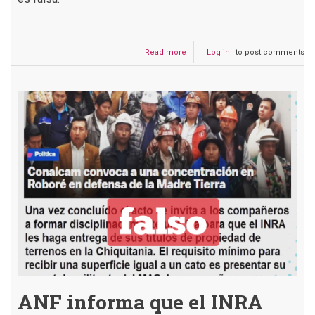
Read more
about
Log in
to post comments
Colonos
y
policías
toman
las
tierras
en
la
Chiquitania
ANF informa que el INRA