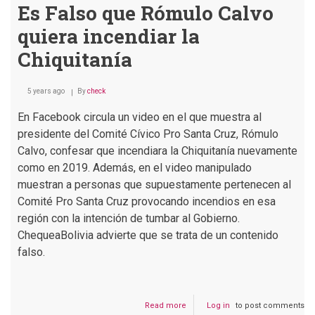
de
Es Falso que Rómulo Calvo
la
Chiquitania
quiera incendiar la
Chiquitanía
5 years ago
By
check
En Facebook circula un video en el que muestra al
presidente del Comité Cívico Pro Santa Cruz, Rómulo
Calvo, confesar que incendiara la Chiquitanía nuevamente
como en 2019. Además, en el video manipulado
muestran a personas que supuestamente pertenecen al
Comité Pro Santa Cruz provocando incendios en esa
región con la intención de tumbar al Gobierno.
ChequeaBolivia advierte que se trata de un contenido
falso.
Read more
about
Log in
to post comments