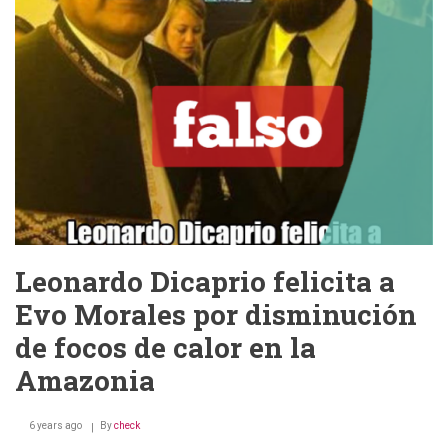
incendios
de
Villa
Tunari
Leonardo Dicaprio felicita a
Evo Morales por disminución
de focos de calor en la
Amazonia
6 years ago
By
check