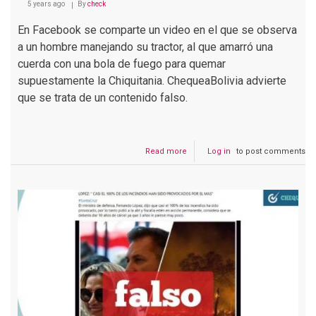
5 years ago
By
check
En Facebook se comparte un video en el que se observa
a un hombre manejando su tractor, al que amarró una
cuerda con una bola de fuego para quemar
supuestamente la Chiquitania. ChequeaBolivia advierte
que se trata de un contenido falso.
Read more
about
Log in
to post comments
Video
de
hombre
quemando
pastizales
con
su
tractor
no
pertenece
a
Bolivia