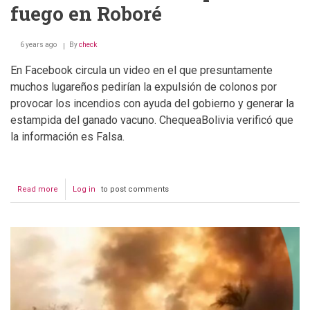
fuego en Roboré
6 years ago
By
check
En Facebook circula un video en el que presuntamente
muchos lugareños pedirían la expulsión de colonos por
provocar los incendios con ayuda del gobierno y generar la
estampida del ganado vacuno. ChequeaBolivia verificó que
la información es Falsa.
Read more
about
Log in
to post comments
Ganado
vacuno
escapa
del
fuego
en
Roboré