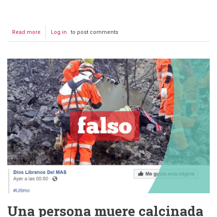
Read more
about
Log in
to post comments
Uso
de
la
técnica
de
contrafuego
para
combatir
incendio
en
la
Chiquitania
Una persona muere calcinada