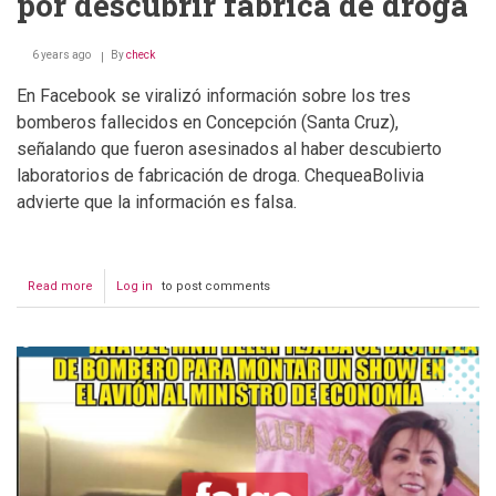
por descubrir fábrica de droga
6 years ago
By
check
En Facebook se viralizó información sobre los tres
bomberos fallecidos en Concepción (Santa Cruz),
señalando que fueron asesinados al haber descubierto
laboratorios de fabricación de droga. ChequeaBolivia
advierte que la información es falsa.
Read more
about
Log in
to post comments
Bomberos
fueron
asesinados
por
descubrir
fábrica
de
droga