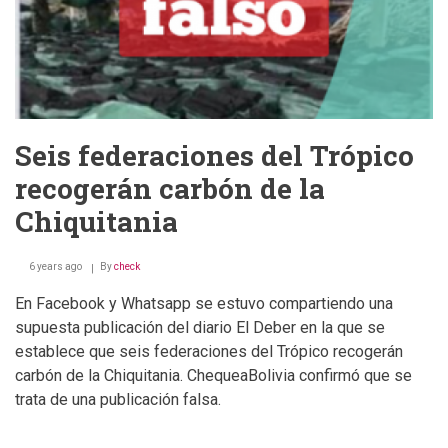
en
la
Amazonia
Seis federaciones del Trópico
recogerán carbón de la
Chiquitania
6 years ago
By
check
En Facebook y Whatsapp se estuvo compartiendo una
supuesta publicación del diario El Deber en la que se
establece que seis federaciones del Trópico recogerán
carbón de la Chiquitania. ChequeaBolivia confirmó que se
trata de una publicación falsa.