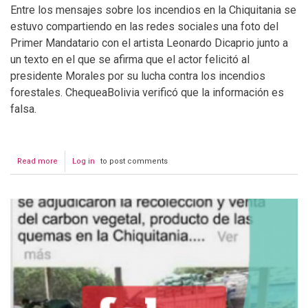
Entre los mensajes sobre los incendios en la Chiquitania se
estuvo compartiendo en las redes sociales una foto del
Primer Mandatario con el artista Leonardo Dicaprio junto a
un texto en el que se afirma que el actor felicitó al
presidente Morales por su lucha contra los incendios
forestales. ChequeaBolivia verificó que la información es
falsa.
Read more
about
Log in
to post comments
Leonardo
Dicaprio
felicita
a
Evo
Morales
por
disminución
de
focos
de
calor