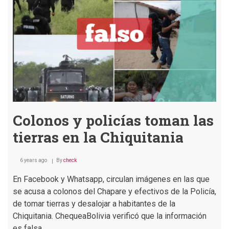
con
el
incendio
de
la
Chiquitania
Colonos y policías toman las
tierras en la Chiquitania
6 years ago
By
check
En Facebook y Whatsapp, circulan imágenes en las que
se acusa a colonos del Chapare y efectivos de la Policía,
de tomar tierras y desalojar a habitantes de la
Chiquitania. ChequeaBolivia verificó que la información
es falsa.