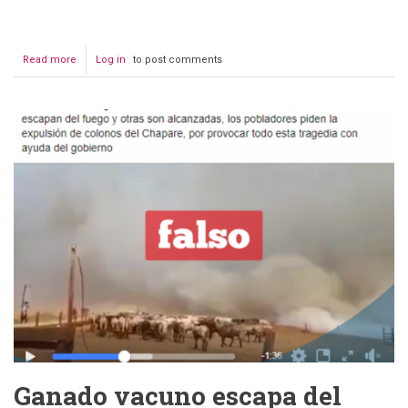
Read more
about
Log in
to post comments
Kelly
Tejeda
se
disfraza
de
bombero
para
increpar
a
Arce
Ganado vacuno escapa del