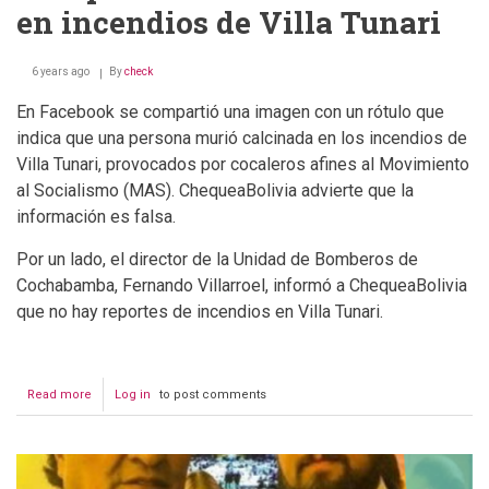
en incendios de Villa Tunari
6 years ago
By
check
En Facebook se compartió una imagen con un rótulo que
indica que una persona murió calcinada en los incendios de
Villa Tunari, provocados por cocaleros afines al Movimiento
al Socialismo (MAS). ChequeaBolivia advierte que la
información es falsa.
Por un lado, el director de la Unidad de Bomberos de
Cochabamba, Fernando Villarroel, informó a ChequeaBolivia
que no hay reportes de incendios en Villa Tunari.
Read more
about
Log in
to post comments
Una
persona
muere
calcinada
en