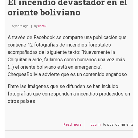
El incendio devastador en el
oriente boliviano
5 years ago
By
check
A través de Facebook se comparte una publicación que
contiene 12 fotografías de incendios forestales
acompañadas del siguiente texto: “Nuevamente la
Chiquitania arde, fallamos como humanos una vez más
(…) el oriente boliviano está en emergencia”.
ChequeaBolivia advierte que es un contenido engañoso.
Entre las imágenes que se difunden se han incluido
fotografías que corresponden a incendios producidos en
otros países
Read more
about
Log in
to post comments
El
incendio