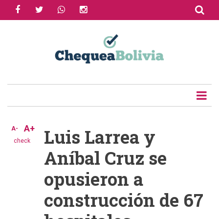
facebook
twitter
whatsapp
instagram
Skip
to
Share
main
content
Tweet
Email
A+
A-
Luis Larrea y
check
Aníbal Cruz se
opusieron a
construcción de 67