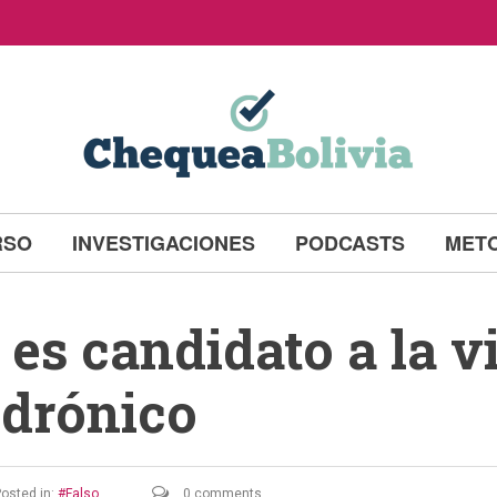
RSO
INVESTIGACIONES
PODCASTS
MET
es candidato a la v
ndrónico
osted in:
Falso
0 comments