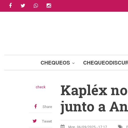
facebook
twitter
whatsapp
instagram
Skip
to
main
content
CHEQUEOS
CHEQUEODISCU
Kapléx no 
check
junto a A
Share
Tweet
Mon, 06/09/2025 - 17:17
P