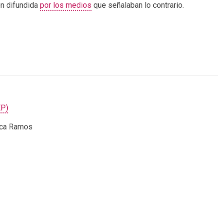
ón difundida
por los medios
que señalaban lo contrario.
EP)
rca Ramos