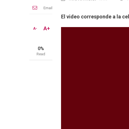
Email
El video corresponde a la ce
A+
A-
0%
Read