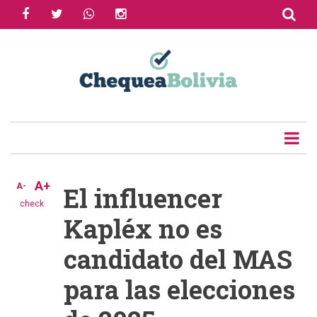
facebook
twitter
whatsapp
instagram
Skip
to
Share
main
content
Tweet
Email
A+
A-
El influencer
check
Kapléx no es
candidato del MAS
para las elecciones