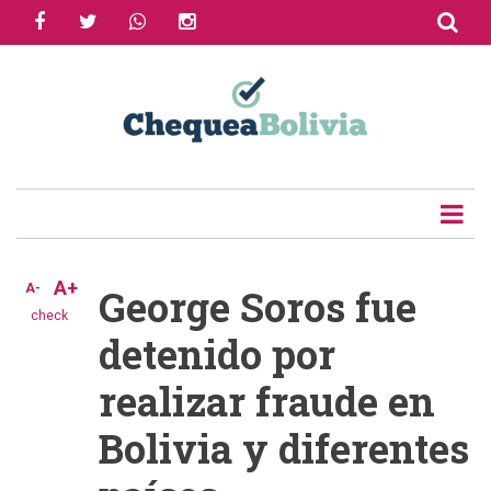
facebook
twitter
whatsapp
instagram
Skip
to
Share
main
content
Tweet
Email
A+
A-
George Soros fue
check
detenido por
realizar fraude en
Bolivia y diferentes