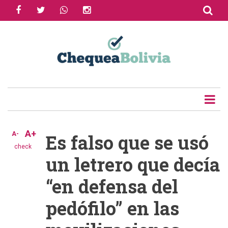
facebook
twitter
whatsapp
instagram
Skip
to
Share
main
content
Tweet
Email
A+
A-
Es falso que se usó
check
un letrero que decía
“en defensa del
pedófilo” en las