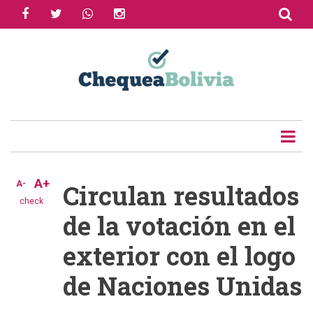
facebook
twitter
whatsapp
instagram
Skip
to
Share
main
content
Tweet
Email
A+
A-
Circulan resultados
check
de la votación en el
exterior con el logo
de Naciones Unidas