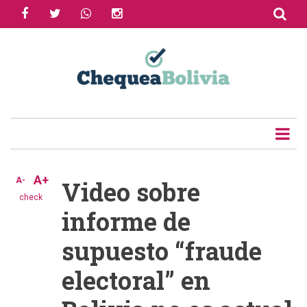
facebook
twitter
whatsapp
instagram
Skip
to
Share
main
content
Tweet
Email
A+
A-
Video sobre
check
informe de
supuesto “fraude
electoral” en