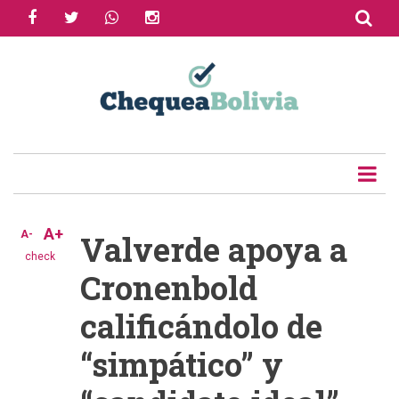
facebook
twitter
whatsapp
instagram
Skip
to
Share
main
content
Tweet
Email
A+
A-
Valverde apoya a
check
Cronenbold
calificándolo de
“simpático” y