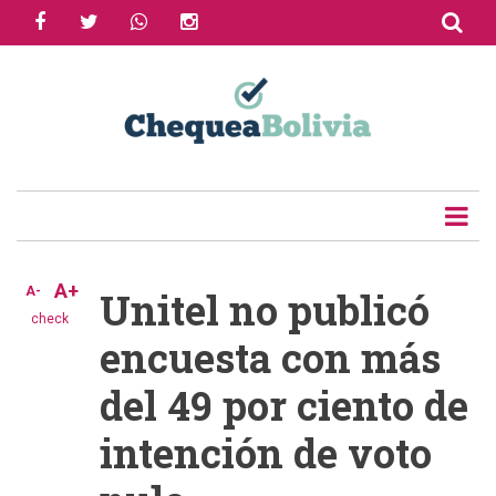
facebook
twitter
whatsapp
instagram
Skip
to
Share
main
content
Tweet
Email
A+
A-
Unitel no publicó
check
encuesta con más
del 49 por ciento de
intención de voto