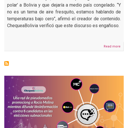
polar’ a Bolivia y que dejaría a medio país congelado. “Y
no es un tema de aire fresquito, estamos hablando de
temperaturas bajo cero”, afirmó el creador de contenido.
ChequeaBolivia verificó que este discurso es engañoso.
Read more
abou
El
Capi
dió
info
eng
al
deci
que
med
país
qued
‘con
por
la
‘bo
polar