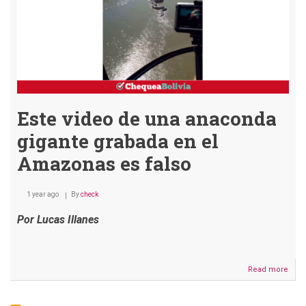
Este video de una anaconda
gigante grabada en el
Amazonas es falso
1 year ago
By
check
Por Lucas Illanes
Read more
abou
Este
vide
de