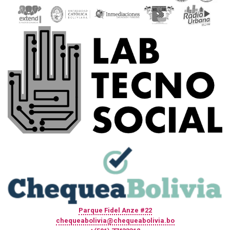
Parque Fidel Anze #22
chequeabolivia@chequeabolivia.bo