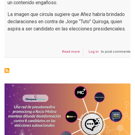
un contenido engañoso.
La imagen que circula sugiere que Añez habría brindado
declaraciones en contra de Jorge “Tuto” Quiroga, quien
aspira a ser candidato en las elecciones presidenciales.
Read more
about
Log in
to post comments
Engañoso:
tergiversan
declaraciones
de
José
Gary
Añez
sobre
Tuto
Quiroga