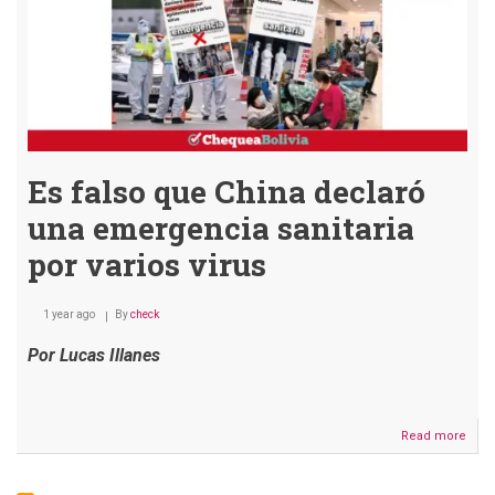
Es falso que China declaró
una emergencia sanitaria
por varios virus
1 year ago
By
check
Por Lucas Illanes
Read more
abou
Es
falso
que