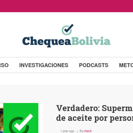
RSO
INVESTIGACIONES
PODCASTS
MET
Verdadero: Superm
de aceite por pers
1 year ago
By
check