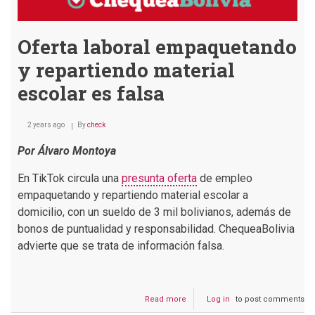
Oferta laboral empaquetando
y repartiendo material
escolar es falsa
2 years ago
By
check
Por Álvaro Montoya
En TikTok circula una
presunta oferta
de empleo
empaquetando y repartiendo material escolar a
domicilio, con un sueldo de 3 mil bolivianos, además de
bonos de puntualidad y responsabilidad. ChequeaBolivia
advierte que se trata de información falsa.
Read more
about
Log in
to post comments
Oferta