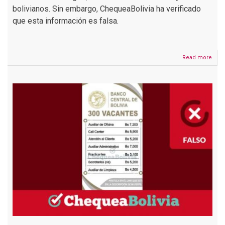
bolivianos. Sin embargo, ChequeaBolivia ha verificado
que esta información es falsa.
Read more
abou
Falso
sup
Fida
no
publ
conv
de
traba
con
125
vaca