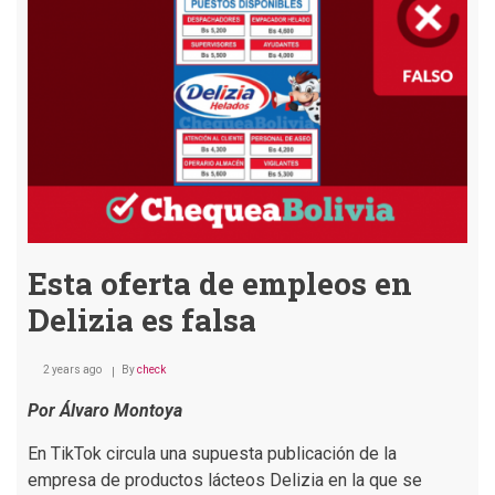
trabajo
en
Banco
Unión
es
falsa
Esta oferta de empleos en
Delizia es falsa
2 years ago
By
check
Por Álvaro Montoya
En TikTok circula una supuesta publicación de la
empresa de productos lácteos Delizia en la que se