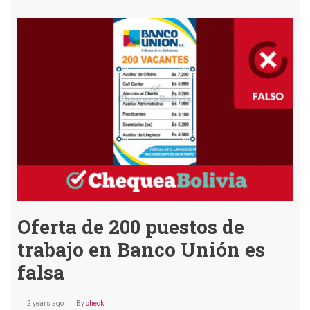
Ban
Cent
de
Boliv
no
publ
una
ofert
labor
de
300
vaca
Oferta de 200 puestos de
trabajo en Banco Unión es
falsa
2 years ago
By
check