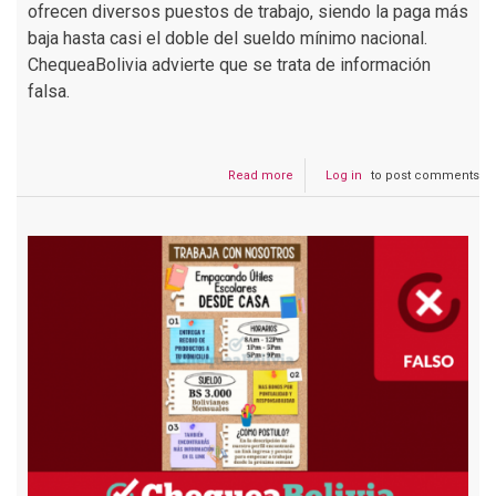
ofrecen diversos puestos de trabajo, siendo la paga más
baja hasta casi el doble del sueldo mínimo nacional.
ChequeaBolivia advierte que se trata de información
falsa.
Read more
about
Log in
to post comments
Esta
oferta
de
empleos
en
Delizia
es
falsa