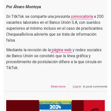
Por Álvaro Montoya
En TitkTok se comparte una presunta
convocatoria
a 200
vacantes laborales en el Banco Unión S.A, con sueldos
superiores al mínimo incluso en el caso de practicantes.
ChequeaBolivia advierte que se trata de información
falsa.
Mediante la revisión de la
página web
y redes sociales
de Banco Unión se constató que la línea gráfica y
procedimiento de postulación difiere a la que circula en
TikTok.
Read more
about
Log in
to post comments
Oferta
de
200
puestos
de