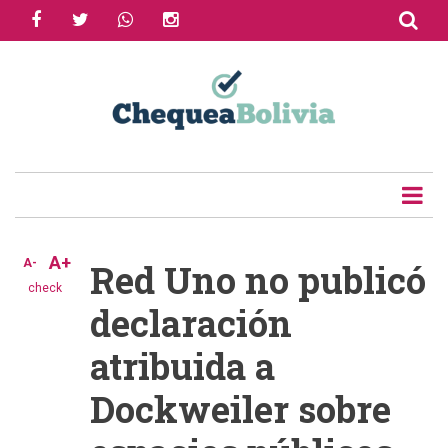
facebook
twitter
whatsapp
instagram
Skip
to
Share
main
content
Tweet
Email
A+
A-
Red Uno no publicó
check
declaración
atribuida a
Dockweiler sobre