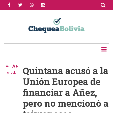
facebook
twitter
whatsapp
instagram
Skip
to
Share
main
content
Tweet
Email
A+
A-
Quintana acusó a la
check
Unión Europea de
financiar a Añez,
pero no mencionó a