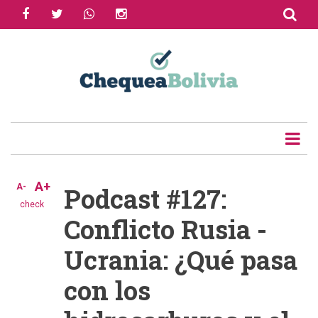
facebook
twitter
whatsapp
instagram
Skip
to
Share
main
content
Tweet
Email
A+
A-
Podcast #127:
check
Conflicto Rusia -
Ucrania: ¿Qué pasa
con los