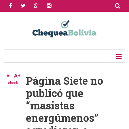
facebook
twitter
whatsapp
instagram
Skip
to
Share
main
content
Tweet
Email
A+
A-
Página Siete no
check
publicó que
“masistas
energúmenos”