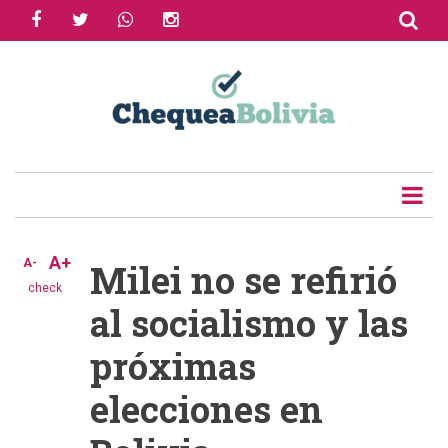
facebook
twitter
whatsapp
instagram
Skip
to
Share
main
content
Tweet
Email
A+
A-
Milei no se refirió
check
al socialismo y las
próximas
elecciones en