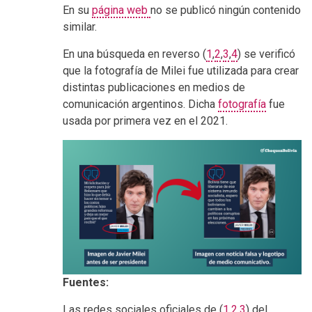
En su
página web
no se publicó ningún contenido
similar.
En una búsqueda en reverso (
1
,
2
,
3
,
4
) se verificó
que la fotografía de Milei fue utilizada para crear
distintas publicaciones en medios de
comunicación argentinos. Dicha
fotografía
fue
usada por primera vez en el 2021.
Fuentes:
Las redes sociales oficiales de (
1
,
2
,
3
) del