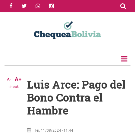
facebook
twitter
whatsapp
instagram
Skip
to
Share
main
content
Tweet
Email
A+
A-
Luis Arce: Pago del
check
Bono Contra el
Hambre
Fri, 11/08/2024 - 11:44