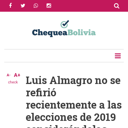
facebook
twitter
whatsapp
instagram
Skip
to
Share
main
content
Tweet
Email
A+
A-
Luis Almagro no se
check
refirió
recientemente a las
elecciones de 2019