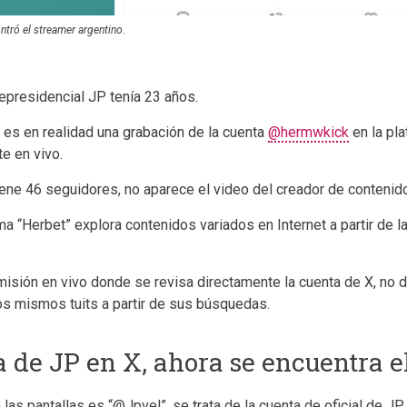
ntró el streamer argentino.
cepresidencial JP tenía 23 años.
 es en realidad una grabación de la cuenta
@hermwkick
en la pla
te en vivo.
ene 46 seguidores, no aparece el video del creador de contenido
a “Herbet” explora contenidos variados en Internet a partir de 
misión en vivo donde se revisa directamente la cuenta de X, no 
os mismos tuits a partir de sus búsquedas.
 de JP en X, ahora se encuentra 
las pantallas es “@Jpvel”, se trata de la cuenta de oficial de J