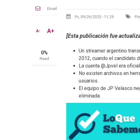
Email
Fri, 09/26/2025 - 11:29
Pos
A+
A-
[
Esta publicación fue actuali
Un streamer argentino transm
0%
2012, cuando el candidato d
Read
La cuenta @Jpvel era ofici
No existen archivos en herr
usuarios.
El equipo de JP Velasco neg
eliminada.