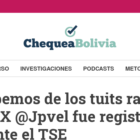
RSO
INVESTIGACIONES
PODCASTS
MET
emos de los tuits ra
 X @Jpvel fue regis
nte el TSE