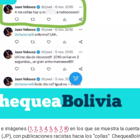
s e imágenes (
1
,
2
,
3
,
4
,
5
,
6
,
7
,
8
) en los que se muestra la cuenta
 (JP), con publicaciones racistas hacia los “collas”. ChequeaBol