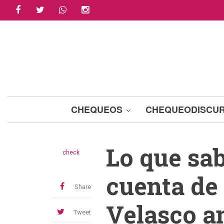
facebook
twitter
whatsapp
instagram
Skip
to
main
content
CHEQUEOS
CHEQUEODISCU
Lo que sab
check
cuenta de
Share
Velasco a
Tweet