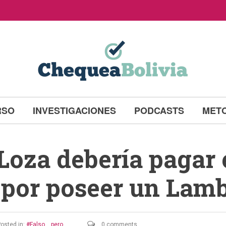
RSO
INVESTIGACIONES
PODCASTS
MET
Loza debería pagar 
a por poseer un Lam
osted in:
Falso... pero
0 comments