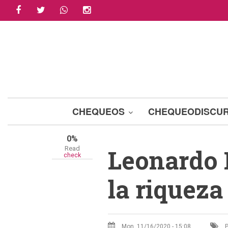
facebook
twitter
whatsapp
instagram
Skip
Share
to
main
Tweet
content
Email
A+
A-
CHEQUEOS
CHEQUEODISCU
0%
Leonardo 
Read
check
la riquez
Mon, 11/16/2020 - 15:08
P