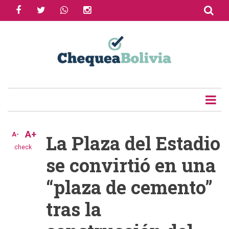
facebook
twitter
whatsapp
instagram
Skip
to
Share
main
content
Tweet
Email
A+
A-
La Plaza del Estadio
check
se convirtió en una
“plaza de cemento”
tras la