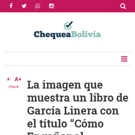
facebook
twitter
whatsapp
instagram
Skip
to
Share
main
content
Tweet
Email
A+
A-
La imagen que
check
muestra un libro de
García Linera con
el título “Cómo