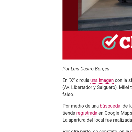
Por Luis Castro Borges
En “X” circula
una imagen
con la s
(Av. Libertador y Salguero), Mile
falso.
Por medio de una
búsqueda
de la
tienda
registrada
en Google Maps 
La apertura del local fue realizada
Por otra parte, se constató, en la