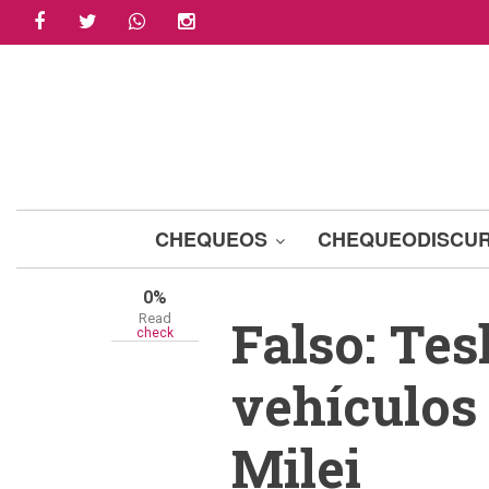
facebook
twitter
whatsapp
instagram
Skip
Share
to
main
Tweet
content
Email
A+
A-
CHEQUEOS
CHEQUEODISCU
0%
Falso: Tes
Read
check
vehículos 
Milei