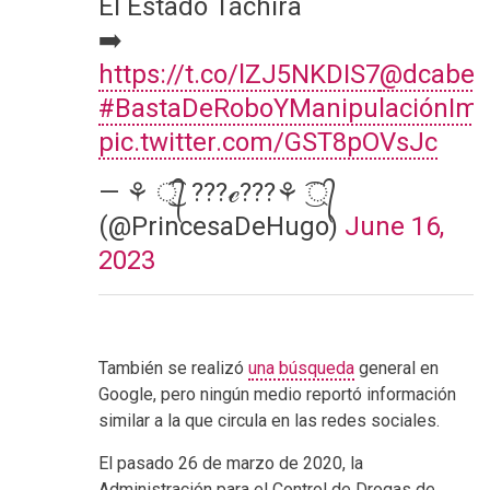
El Estado Táchira
➡️
https://t.co/lZJ5NKDIS7
@dcabell
#BastaDeRoboYManipulaciónImp
pic.twitter.com/GST8pOVsJc
— ⚘ ্᭄͜͡ ???ℯ???⚘ ্᭄͜͡
(@PrincesaDeHugo)
June 16,
2023
También se realizó
una búsqueda
general en
Google, pero ningún medio reportó información
similar a la que circula en las redes sociales.
El pasado 26 de marzo de 2020, la
Administración para el Control de Drogas de