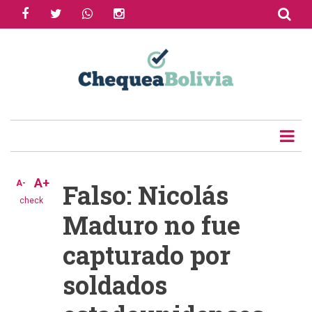
facebook
twitter
whatsapp
instagram
Skip
to
Share
main
content
Tweet
Email
A+
A-
Falso: Nicolás
check
Maduro no fue
capturado por
soldados