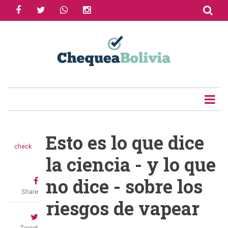
facebook
twitter
whatsapp
instagram
Skip
to
main
content
Esto es lo que dice
check
la ciencia - y lo que
no dice - sobre los
Share
riesgos de vapear
Tweet