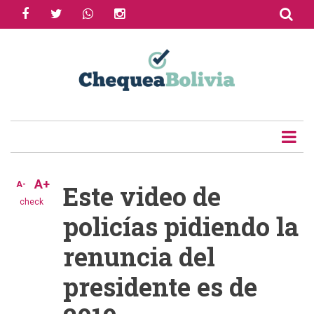
facebook
twitter
whatsapp
instagram
Skip
to
Share
main
content
Tweet
Email
A+
A-
Este video de
check
policías pidiendo la
renuncia del
presidente es de