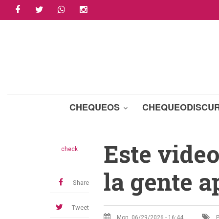
facebook
twitter
whatsapp
instagram
Skip
to
main
content
CHEQUEOS
CHEQUEODISCU
Este video
check
la gente a
Share
Tweet
Mon, 06/29/2026 - 16:44
P