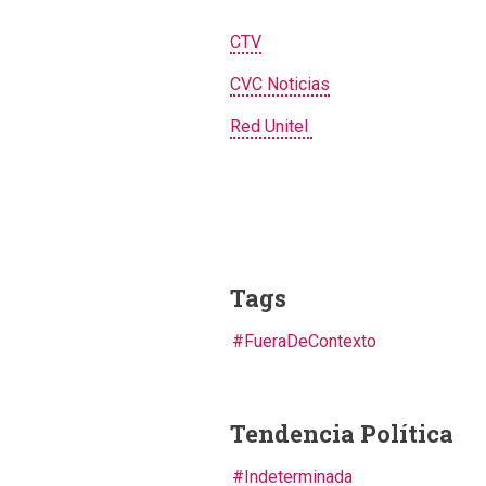
CTV
CVC Noticias
Red Unitel
Tags
FueraDeContexto
Tendencia Política
Indeterminada