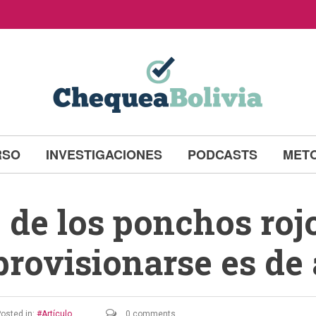
RSO
INVESTIGACIONES
PODCASTS
MET
 de los ponchos roj
provisionarse es de 
osted in:
Artículo
0 comments