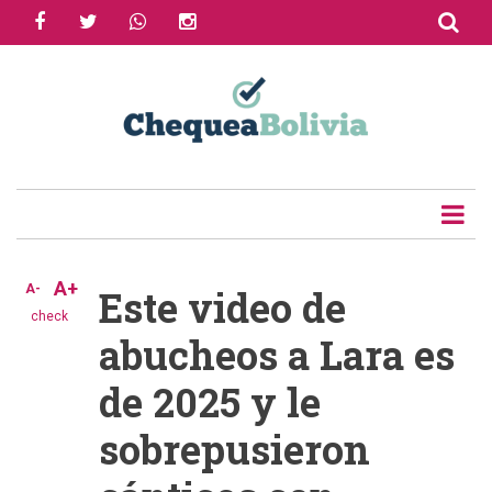
facebook
twitter
whatsapp
instagram
Skip
to
Share
main
content
Tweet
Email
A+
A-
Este video de
check
abucheos a Lara es
de 2025 y le
sobrepusieron