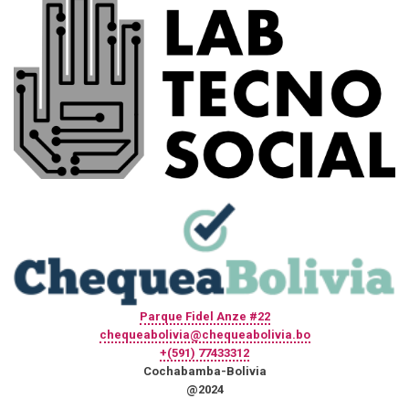
Parque Fidel Anze #22
chequeabolivia@chequeabolivia.bo
+(591) 77433312
Cochabamba-Bolivia
@2024