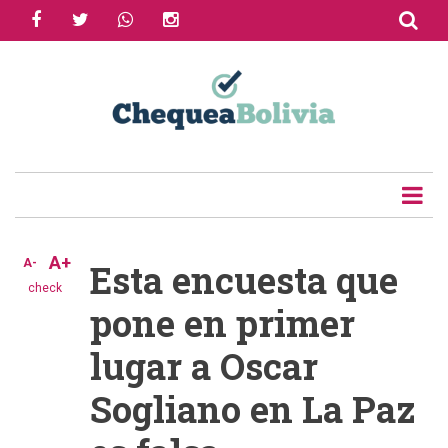
facebook
twitter
whatsapp
instagram
Skip
to
Share
main
content
Tweet
Email
A+
A-
Esta encuesta que
check
pone en primer
lugar a Oscar
Sogliano en La Paz