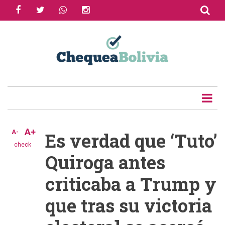
facebook
twitter
whatsapp
instagram
Skip
to
Share
main
content
Tweet
Email
A+
A-
Es verdad que ‘Tuto’
check
Quiroga antes
criticaba a Trump y
que tras su victoria