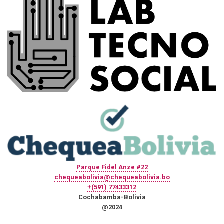
Parque Fidel Anze #22
chequeabolivia@chequeabolivia.bo
+(591) 77433312
Cochabamba-Bolivia
@2024